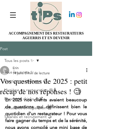
ACCOMPAGNEMENT DES RESTAURATEURS
AGUERRIS ET EN DEVENIR
Post
Tous les posts ✨
Erin
Tous les posts ✨
14 janv.
3 min de lecture
Vos questions de 2025 : petit
Gestion quotidienne 📋
récap de nos réponses ! 🧐
Hygiène en restauration 🧼🧴
Food and drinks 🍲🍹
En 2025 nos clients avaient beaucoup 
de questions qui définissent bien le 
Actualités et législation 📰
quotidien d’un restaurateur ! Pour vous 
Salariés et recrutement 🤝
faire gagner du temps et de la sérénité, 
nous avons compilé une mini base de 