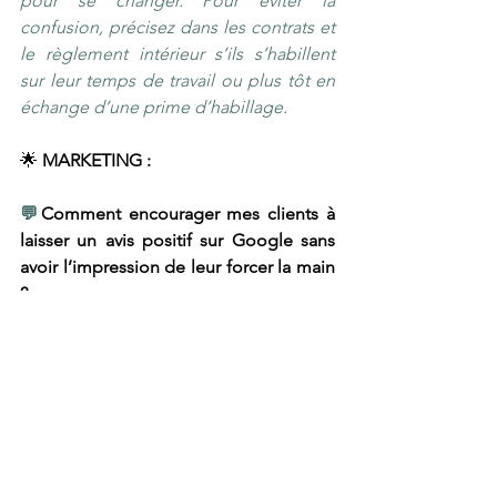
pour se changer. Pour éviter la 
confusion, précisez dans les contrats et 
le règlement intérieur s’ils s’habillent 
sur leur temps de travail ou plus tôt en 
échange d’une prime d’habillage.
🌟
 MARKETING : 
💬
Comment encourager mes clients à 
laisser un avis positif sur Google sans 
avoir l’impression de leur forcer la main 
?
➡️ 
Le plus simple est de former les 
équipes à solliciter un avis oralement 
lorsqu’un client fait part de sa 
satisfaction au moment de l’addition. Si 
vous souhaitez une solution plus 
discrète, un QR code aux endroits 