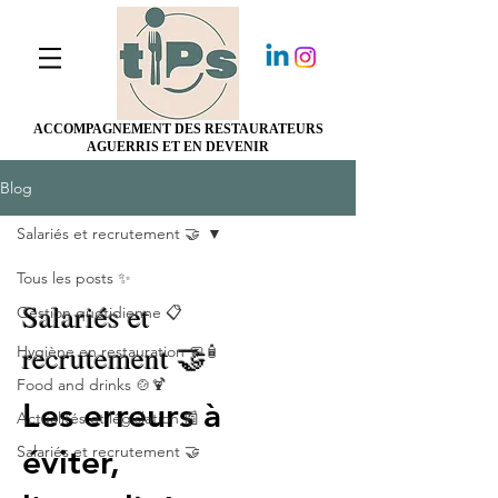
ACCOMPAGNEMENT DES RESTAURATEURS
AGUERRIS ET EN DEVENIR
Blog
Salariés et recrutement 🤝
Tous les posts ✨
Salariés et
Gestion quotidienne 📋
recrutement 🤝
Hygiène en restauration 🧼🧴
Food and drinks 🍲🍹
Les erreurs à
Actualités et législation 📰
Salariés et recrutement 🤝
éviter,