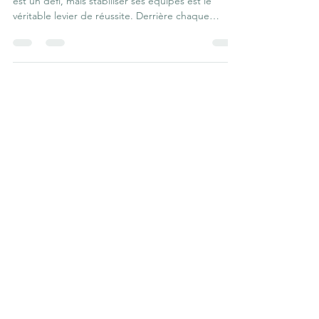
Le guide TIPS pour recruter,
intégrer et stopper le turnover 🔄
Aujourd’hui, trouver du personnel en restauration
est un défi, mais stabiliser ses équipes est le
véritable levier de réussite. Derrière chaque
problème de turnover se cachent souvent de la
fatigue pour le gérant, des coûts de formation à
répétition et une perte de fluidité dans le service.