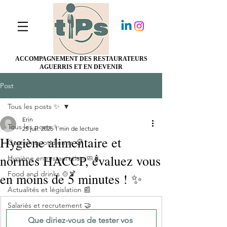
ACCOMPAGNEMENT DES RESTAURATEURS
AGUERRIS ET EN DEVENIR
Post
Tous les posts ✨
Erin
Tous les posts ✨
25 juil. 2025
1 min de lecture
Hygiène alimentaire et
Gestion quotidienne 📋
normes HACCP, évaluez vous
Hygiène en restauration 🧼🧴
Food and drinks 🍲🍹
en moins de 5 minutes ! ✨
Actualités et législation 📰
Salariés et recrutement 🤝
Que diriez-vous de tester vos 