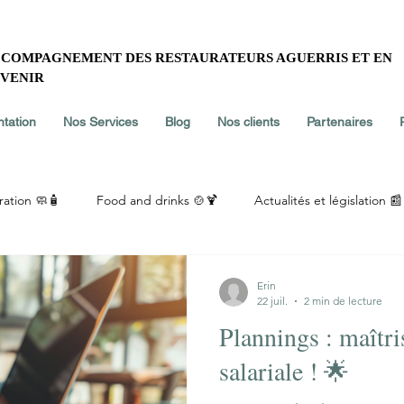
COMPAGNEMENT DES RESTAURATEURS AGUERRIS ET EN
VENIR
tation
Nos Services
Blog
Nos clients
Partenaires
ration 🧼🧴
Food and drinks 🍲🍹
Actualités et législation 📰
Erin
22 juil.
2 min de lecture
Plannings : maîtri
salariale ! 🌟