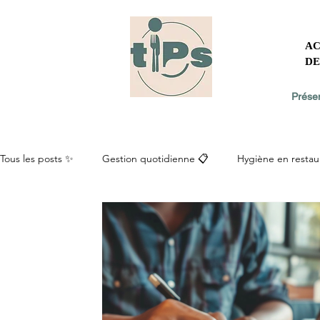
AC
DE
Présen
Tous les posts ✨
Gestion quotidienne 📋
Hygiène en restau
Salariés et recrutement 🤝