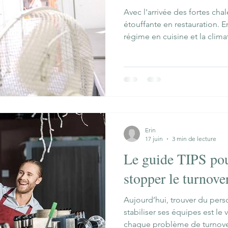
Avec l'arrivée des fortes cha
étouffante en restauration. E
régime en cuisine et la clim
salle, gérer la période estivale
Erin
17 juin
3 min de lecture
Le guide TIPS pour
stopper le turnove
Aujourd’hui, trouver du perso
stabiliser ses équipes est le v
chaque problème de turnover