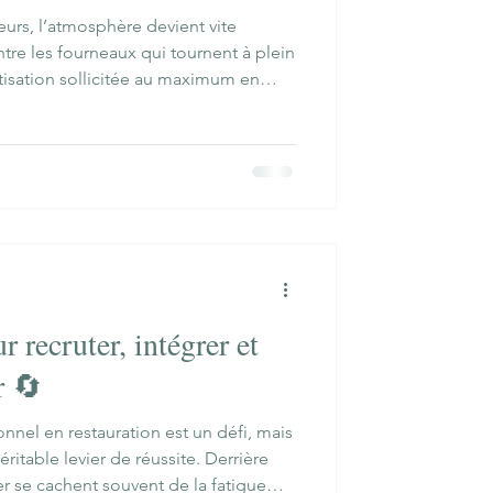
leurs, l’atmosphère devient vite
ntre les fourneaux qui tournent à plein
atisation sollicitée au maximum en
 est un véritable défi. 🌡️
 recruter, intégrer et
r 🔄
nnel en restauration est un défi, mais
éritable levier de réussite. Derrière
 se cachent souvent de la fatigue