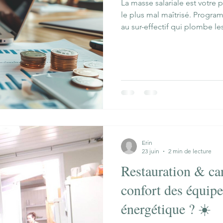
La masse salariale est votre
le plus mal maîtrisé. Progra
au sur-effectif qui plombe le
épuise la brigade.
Erin
23 juin
2 min de lecture
Restauration & ca
confort des équipe
énergétique ? ☀️