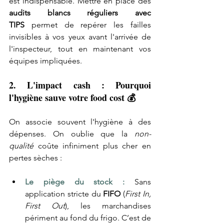
est indispensable. Mettre en place des 
audits blancs réguliers avec 
TIPS
 permet de repérer les failles 
invisibles à vos yeux avant l'arrivée de 
l'inspecteur, tout en maintenant vos 
équipes impliquées.
2. L'impact cash : Pourquoi 
l'hygiène sauve votre food cost 💰
On associe souvent l'hygiène à des 
dépenses. On oublie que la 
non-
qualité
 coûte infiniment plus cher en 
pertes sèches :
Le piège du stock :
 Sans 
application stricte du 
FIFO
 (
First In, 
First Out
), les marchandises 
périment au fond du frigo. C’est de 