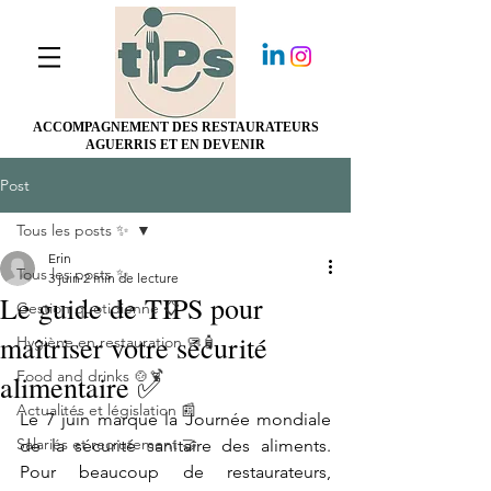
ACCOMPAGNEMENT DES RESTAURATEURS
AGUERRIS ET EN DEVENIR
Post
Tous les posts ✨
Erin
Tous les posts ✨
3 juin
2 min de lecture
Le guide de TIPS pour
Gestion quotidienne 📋
maîtriser votre sécurité
Hygiène en restauration 🧼🧴
Food and drinks 🍲🍹
alimentaire ✅
Actualités et législation 📰
Le 7 juin marque la Journée mondiale 
Salariés et recrutement 🤝
de la sécurité sanitaire des aliments. 
Pour beaucoup de restaurateurs, 