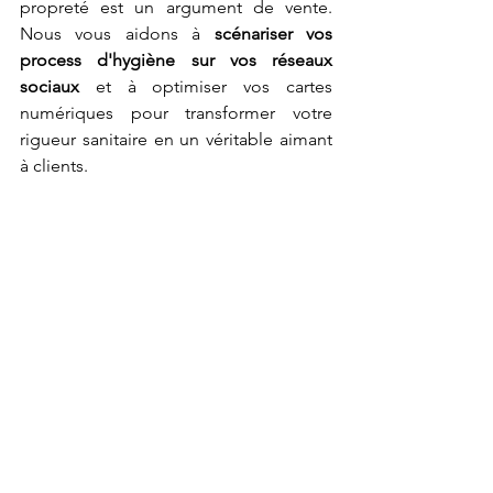
propreté est un argument de vente. 
Nous vous aidons à 
scénariser vos 
process d'hygiène sur vos réseaux 
sociaux
 et à optimiser vos cartes 
numériques pour transformer votre 
rigueur sanitaire en un véritable aimant 
à clients.
La sécurité alimentaire ne doit plus être 
subie. En digitalisant vos relevés, en 
auditant vos pratiques et en 
responsabilisant vos équipes, vous 
sécurisez votre salle, vous optimisez vos 
coûts et vous remontez votre image de 
marque. ✨
Accompagnement
Paris
Restauration
Restaurant
Audit
Equipes
Aliment
Carte
Checklist
2026
Formation
HACCP
Conformité
Autocontrôle